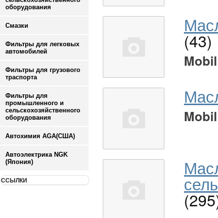
оборудования
Масл
Смазки
(43)
Фильтры для легковых
автомобилей
Mobil
Фильтры для грузового
траспорта
Мас
Фильтры для
промышленного и
сельскохозяйственного
Mobil
оборудования
Автохимия AGA(США)
Автоэлектрика NGK
Мас
(Япония)
сель
ССЫЛКИ
(295