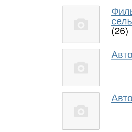
Фил
сель
(26)
Авт
Авто