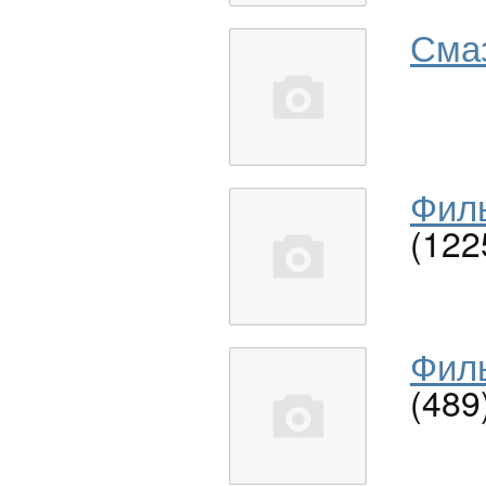
Сма
Филь
(122
Филь
(489