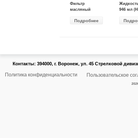
Фильтр
Жидкост
масляный
946 мл (H
ВАЗ-2105
Gear) HG
Подробнее
Подро
(MANN) W
бесцветн
914/2
Контакты:
394000, г. Воронеж, ул. 45 Стрелковой дивизии
Политика конфиденциальности
Пользовательское со
2026