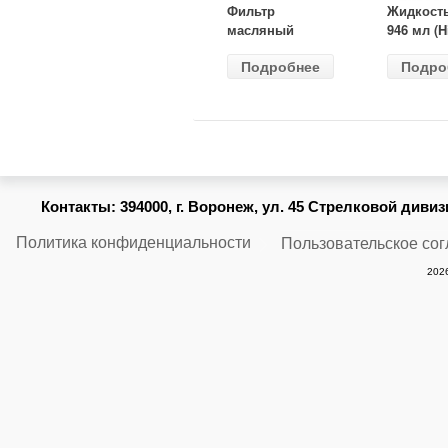
Фильтр
Жидкост
масляный
946 мл (H
ВАЗ-2105
Gear) HG
Подробнее
Подро
(MANN) W
бесцветн
914/2
Контакты:
394000, г. Воронеж, ул. 45 Стрелковой дивизии
Политика конфиденциальности
Пользовательское со
2026