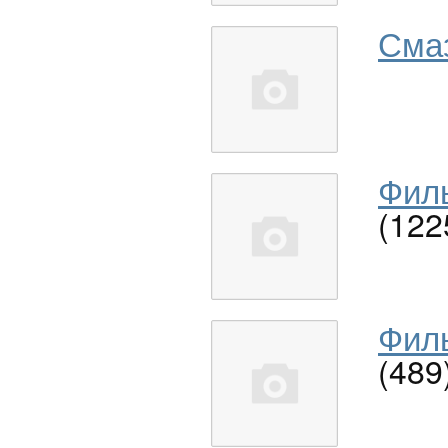
Сма
Филь
(122
Филь
(489