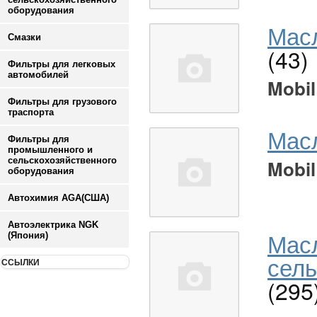
оборудования
Масл
Смазки
(43)
Фильтры для легковых
автомобилей
Mobil
Фильтры для грузового
траспорта
Мас
Фильтры для
промышленного и
сельскохозяйственного
Mobil
оборудования
Автохимия AGA(США)
Автоэлектрика NGK
Мас
(Япония)
сель
ССЫЛКИ
(295