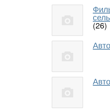
Фил
сель
(26)
Авт
Авто