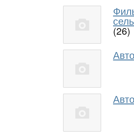
Фил
сель
(26)
Авт
Авто