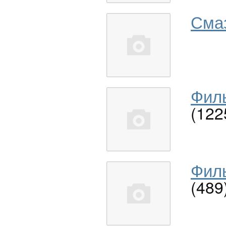
Сма
Филь
(122
Филь
(489