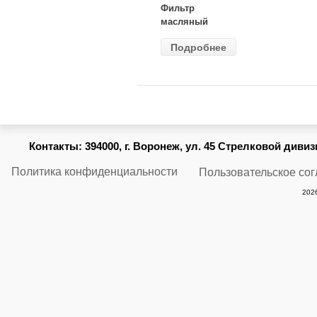
Фильтр
масляный
ВАЗ-2105
Подробнее
(MANN) W
914/2
Контакты:
394000, г. Воронеж, ул. 45 Стрелковой дивизии
Политика конфиденциальности
Пользовательское со
2026