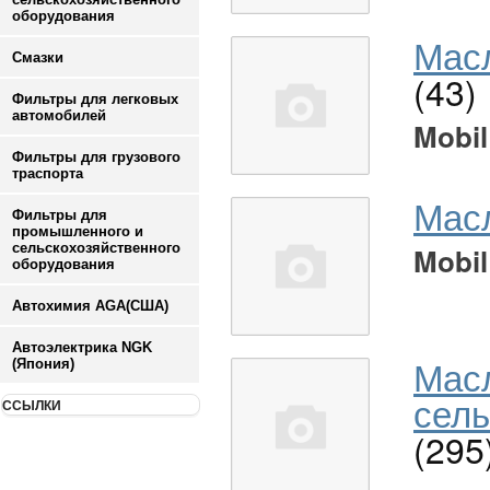
оборудования
Масл
Смазки
(43)
Фильтры для легковых
автомобилей
Mobil
Фильтры для грузового
траспорта
Мас
Фильтры для
промышленного и
сельскохозяйственного
Mobil
оборудования
Автохимия AGA(США)
Автоэлектрика NGK
Мас
(Япония)
сель
ССЫЛКИ
(295