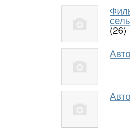
Фил
сель
(26)
Авт
Авто