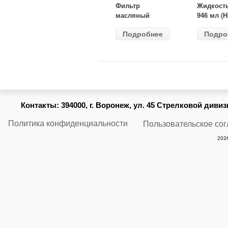
Фильтр
Жидкост
масляный
946 мл (H
ВАЗ-2105
Gear) HG
Подробнее
Подро
(MANN) W
бесцветн
914/2
Контакты:
394000, г. Воронеж, ул. 45 Стрелковой дивизии
Политика конфиденциальности
Пользовательское со
2026