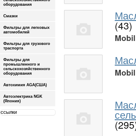
оборудования
Масл
Смазки
(43)
Фильтры для легковых
автомобилей
Mobil
Фильтры для грузового
траспорта
Мас
Фильтры для
промышленного и
сельскохозяйственного
Mobil
оборудования
Автохимия AGA(США)
Автоэлектрика NGK
Мас
(Япония)
сель
ССЫЛКИ
(295