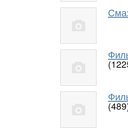
Сма
Филь
(122
Филь
(489