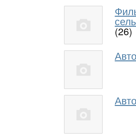
Фил
сель
(26)
Авт
Авто