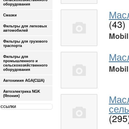
оборудования
Масл
Смазки
(43)
Фильтры для легковых
автомобилей
Mobil
Фильтры для грузового
траспорта
Мас
Фильтры для
промышленного и
сельскохозяйственного
Mobil
оборудования
Автохимия AGA(США)
Автоэлектрика NGK
Мас
(Япония)
сель
ССЫЛКИ
(295