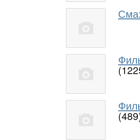
Сма
Филь
(122
Филь
(489