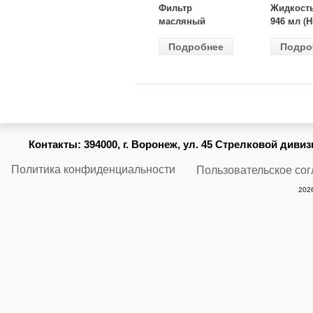
Фильтр
Жидкост
масляный
946 мл (H
ВАЗ-2105
Gear) HG
Подробнее
Подро
(MANN) W
бесцветн
914/2
Контакты:
394000, г. Воронеж, ул. 45 Стрелковой дивизии
Политика конфиденциальности
Пользовательское со
2026