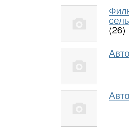
Фил
сель
(26)
Авт
Авто