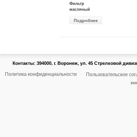
Фильтр
масляный
ВАЗ-2105
Подробнее
(MANN) W
914/2
Контакты:
394000, г. Воронеж, ул. 45 Стрелковой дивизии
Политика конфиденциальности
Пользовательское со
2026