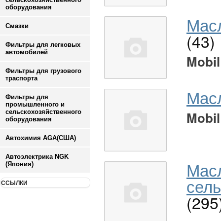
оборудования
Масл
Смазки
(43)
Фильтры для легковых
автомобилей
Mobil
Фильтры для грузового
траспорта
Мас
Фильтры для
промышленного и
сельскохозяйственного
Mobil
оборудования
Автохимия AGA(США)
Автоэлектрика NGK
Мас
(Япония)
сель
ССЫЛКИ
(295