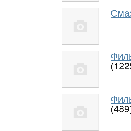
Сма
Филь
(122
Филь
(489