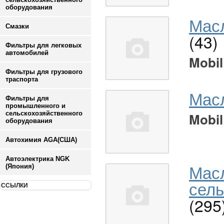
оборудования
Масл
Смазки
(43)
Фильтры для легковых
автомобилей
Mobil
Фильтры для грузового
траспорта
Мас
Фильтры для
промышленного и
сельскохозяйственного
Mobil
оборудования
Автохимия AGA(США)
Автоэлектрика NGK
Мас
(Япония)
сель
ССЫЛКИ
(295