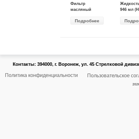
Фильтр
Жидкост
масляный
946 мл (H
ВАЗ-2105
Gear) HG
Подробнее
Подро
(MANN) W
бесцветн
914/2
Контакты:
394000, г. Воронеж, ул. 45 Стрелковой дивизии
Политика конфиденциальности
Пользовательское со
2026