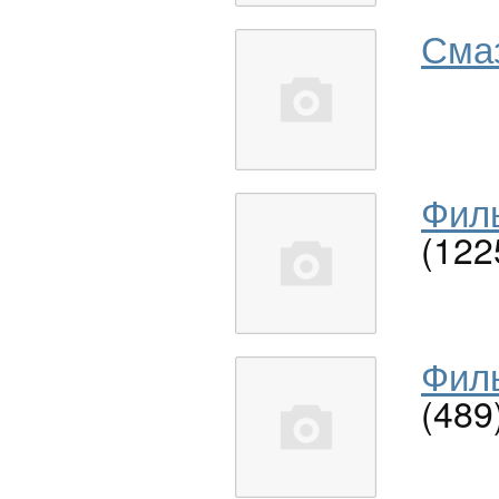
Сма
Филь
(122
Филь
(489