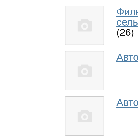
Фил
сель
(26)
Авт
Авто